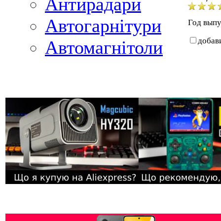
Антирадари
Автогарнітури
Год выпу
добав
Автомагнітоли