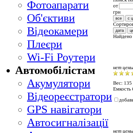
Фотоапарати
от
грн
Об'єктиви
все
с 
Сортиров
Відеокамери
дата
ц
Найден
Плеєри
Wi-Fi Роутери
Автомобілістам
нет цен
Акумулятори
Вес: 135
Емкость 
Відеореєстратори
добав
GPS навігатори
Автосигналізації
нет цен