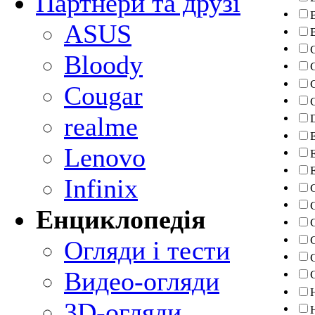
Партнери та друзі
ASUS
Bloody
Cougar
realme
Lenovo
Infinix
Енциклопедія
Огляди і тести
Видео-огляди
3D-огляди