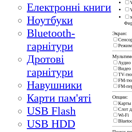
Електронні книги
Ноутбуки
Фи
Bluetooth-
Экран:
Сенсо
гарнітури
Режим 
Дротові
Мультим
Аудио 
гарнітури
Видео 
TV-тю
FM-тю
Навушники
FM-пе
Карти пам'яті
Опции:
Карты
USB Flash
Слот д
Wi-Fi
USB HDD
Blueto
Поиск по