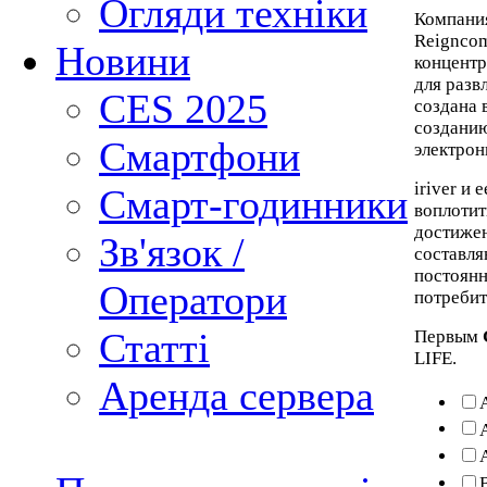
Огляди техніки
Компан
Reigncom
Новини
концентр
для разв
CES 2025
создана 
создани
Смартфони
электрон
iriver и
Смарт-годинники
воплотит
достижен
Зв'язок /
составля
постоянн
Оператори
потребит
Статті
Первым
LIFE.
Аренда сервера